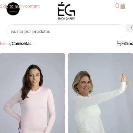
0
Skip to main content
Início
/
Camisetas
Filtros