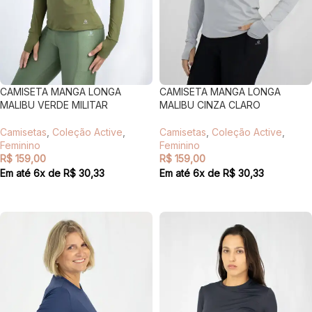
CAMISETA MANGA LONGA
CAMISETA MANGA LONGA
MALIBU VERDE MILITAR
MALIBU CINZA CLARO
Camisetas
,
Coleção Active
,
Camisetas
,
Coleção Active
,
Feminino
Feminino
R$
159,00
R$
159,00
Em até
6
x de
R$
30,33
Em até
6
x de
R$
30,33
VER OPÇÕES
VER OPÇÕES