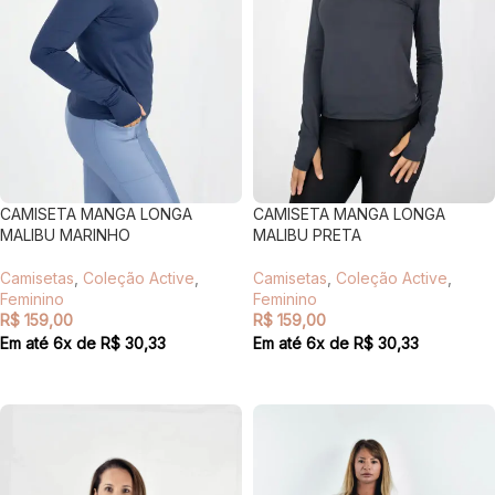
CAMISETA MANGA LONGA
CAMISETA MANGA LONGA
MALIBU MARINHO
MALIBU PRETA
Camisetas
,
Coleção Active
,
Camisetas
,
Coleção Active
,
Feminino
Feminino
R$
159,00
R$
159,00
Em até
6
x de
R$
30,33
Em até
6
x de
R$
30,33
VER OPÇÕES
VER OPÇÕES