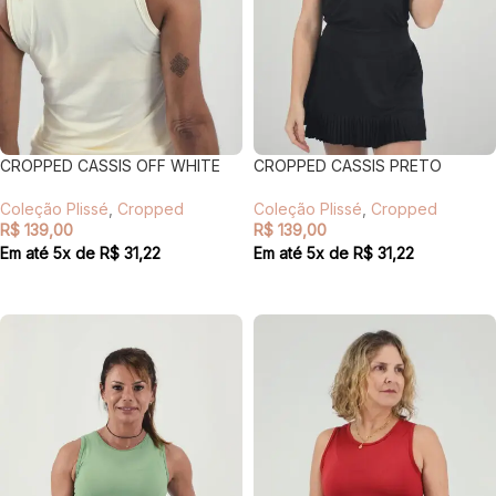
CROPPED CASSIS OFF WHITE
CROPPED CASSIS PRETO
Coleção Plissé
,
Cropped
Coleção Plissé
,
Cropped
R$
139,00
R$
139,00
Em até
5
x de
R$
31,22
Em até
5
x de
R$
31,22
VER OPÇÕES
VER OPÇÕES