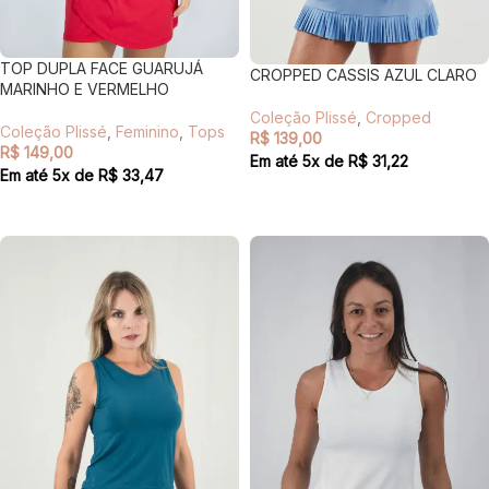
TOP DUPLA FACE GUARUJÁ
CROPPED CASSIS AZUL CLARO
MARINHO E VERMELHO
Coleção Plissé
,
Cropped
Coleção Plissé
,
Feminino
,
Tops
R$
139,00
R$
149,00
Em até
5
x de
R$
31,22
Em até
5
x de
R$
33,47
VER OPÇÕES
VER OPÇÕES