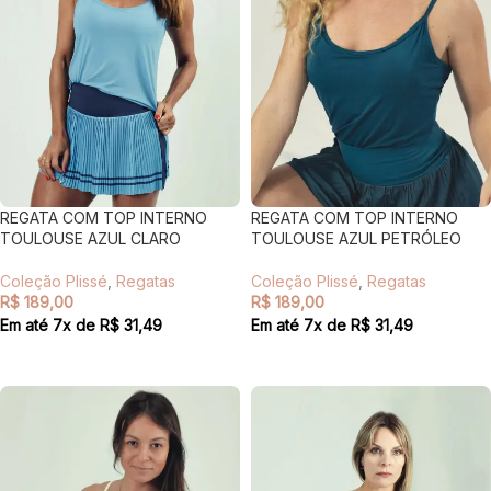
REGATA COM TOP INTERNO
REGATA COM TOP INTERNO
TOULOUSE AZUL CLARO
TOULOUSE AZUL PETRÓLEO
Coleção Plissé
,
Regatas
Coleção Plissé
,
Regatas
R$
189,00
R$
189,00
Em até
7
x de
R$
31,49
Em até
7
x de
R$
31,49
VER OPÇÕES
VER OPÇÕES