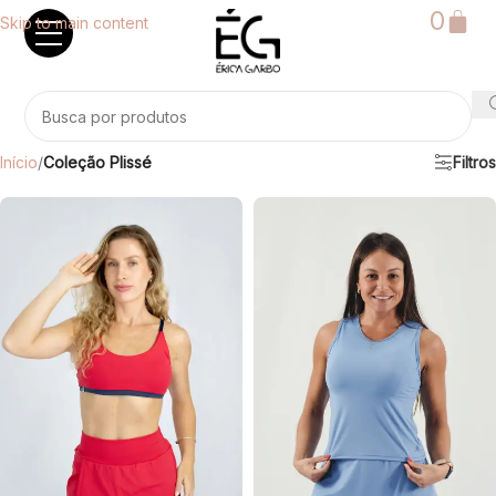
0
Skip to main content
Início
/
Coleção Plissé
Filtros