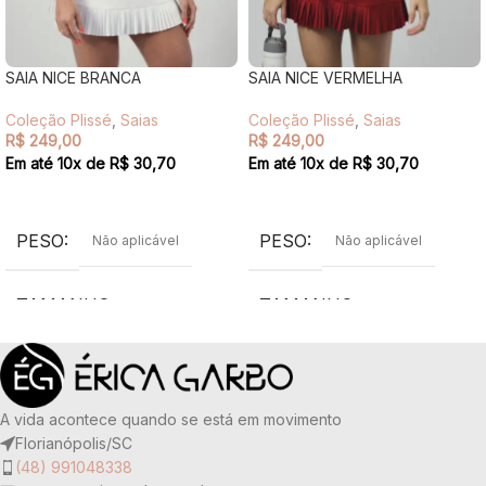
SAIA NICE BRANCA
SAIA NICE VERMELHA
Coleção Plissé
,
Saias
Coleção Plissé
,
Saias
R$
249,00
R$
249,00
Em até
10
x de
R$
30,70
Em até
10
x de
R$
30,70
VER OPÇÕES
VER OPÇÕES
PESO
PESO
Não aplicável
Não aplicável
TAMANHO
TAMANHO
G
,
M
,
P
G
,
M
,
P
COR
COR
Branco
Vermelho
A vida acontece quando se está em movimento
TECIDO
TECIDO
Florianópolis/SC
(48) 991048338