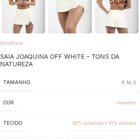
Início
/
Saias
SAIA JOAQUINA OFF WHITE – TONS DA
NATUREZA
TAMANHO
P
,
M
,
G
COR
Vermelho
TECIDO
90% poliamida e 10% elastano