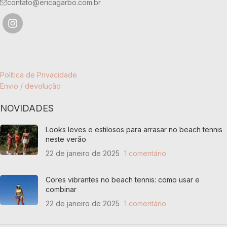
90% poliamida e 10% elastano
90% poliamida e 10% elastano
contato@ericagarbo.com.br
Política de Privacidade
Envio / devolução
NOVIDADES
Looks leves e estilosos para arrasar no beach tennis
neste verão
22 de janeiro de 2025
1 comentário
Cores vibrantes no beach tennis: como usar e
combinar
22 de janeiro de 2025
1 comentário