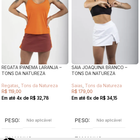
REGATA IPANEMA LARANJA –
SAIA JOAQUINA BRANCO –
TONS DA NATUREZA
TONS DA NATUREZA
Regatas
,
Tons da Natureza
Saias
,
Tons da Natureza
R$
119,00
R$
179,00
Em até
4
x de
R$
32,78
Em até
6
x de
R$
34,15
VER OPÇÕES
VER OPÇÕES
PESO
PESO
Não aplicável
Não aplicável
TAMANHO
TAMANHO
P
,
M
,
G
P
,
M
,
G