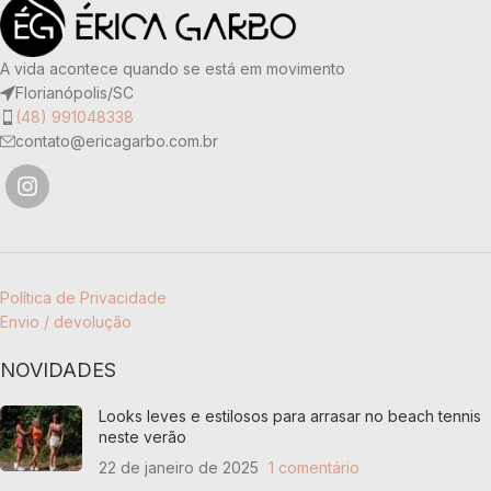
COR
TECIDO
Laranja
A vida acontece quando se está em movimento
Florianópolis/SC
90% poliamida e 10% elastano
(48) 991048338
TECIDO
contato@ericagarbo.com.br
COR
Branco
90% poliamida e 10% elastano
Política de Privacidade
Envio / devolução
NOVIDADES
Looks leves e estilosos para arrasar no beach tennis
neste verão
22 de janeiro de 2025
1 comentário