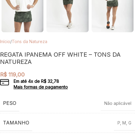
Início
/
Tons da Natureza
REGATA IPANEMA OFF WHITE – TONS DA
NATUREZA
R$
119,00
Em até
4
x de
R$
32,78
Mais formas de pagamento
PESO
Não aplicável
TAMANHO
P
,
M
,
G