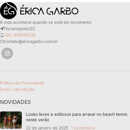
COR
COR
Laranja
,
Vermelho
Vermelho
A vida acontece quando se está em movimento
TECIDO
TECIDO
Florianópolis/SC
(48) 991048338
90% poliamida e 10% elastano
90% poliamida e 10% elastano
contato@ericagarbo.com.br
Política de Privacidade
Envio / devolução
NOVIDADES
Looks leves e estilosos para arrasar no beach tennis
neste verão
22 de janeiro de 2025
1 comentário