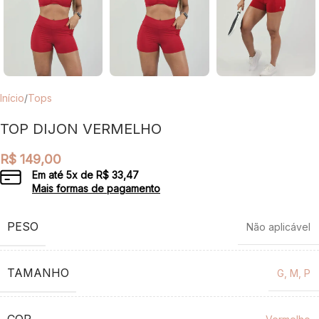
Início
/
Tops
TOP DIJON VERMELHO
R$
149,00
Em até
5
x de
R$
33,47
Mais formas de pagamento
PESO
Não aplicável
TAMANHO
G
,
M
,
P
COR