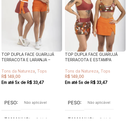
TOP DUPLA FACE GUARUJÁ
TOP DUPLA FACE GUARUJÁ
TERRACOTA E LARANJA –
TERRACOTA E ESTAMPA
TONS DA NATUREZA
FLORAL – TONS DA NATUREZA
Tons da Natureza
,
Tops
Tons da Natureza
,
Tops
R$
149,00
R$
149,00
Em até
5
x de
R$
33,47
Em até
5
x de
R$
33,47
VER OPÇÕES
VER OPÇÕES
PESO
PESO
Não aplicável
Não aplicável
TAMANHO
TAMANHO
P
,
M
,
G
P
,
M
,
G