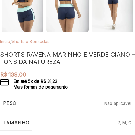
Início
/
Shorts e Bermudas
SHORTS RAVENA MARINHO E VERDE CIANO –
TONS DA NATUREZA
R$
139,00
Em até
5
x de
R$
31,22
Mais formas de pagamento
PESO
Não aplicável
TAMANHO
P
,
M
,
G