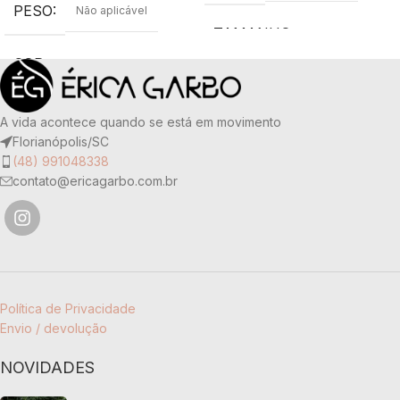
PESO
Não aplicável
TAMANHO
G
,
M
,
P
COR
Branco
COR
Azul petróleo
TAMANHO
G
,
M
,
P
A vida acontece quando se está em movimento
TECIDO
Florianópolis/SC
(48) 991048338
TECIDO
contato@ericagarbo.com.br
90% poliamida e 10% elastano
90% poliamida e 10% elastano
Política de Privacidade
Envio / devolução
NOVIDADES