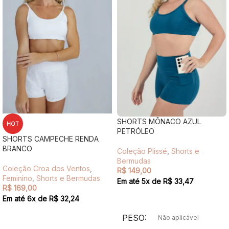
SHORTS MÔNACO AZUL
HOT
PETRÓLEO
SHORTS CAMPECHE RENDA
BRANCO
Coleção Plissé
,
Shorts e
Bermudas
Coleção Croa dos Ventos
,
R$
149,00
Feminino
,
Shorts e Bermudas
Em até
5
x de
R$
33,47
R$
169,00
VER OPÇÕES
Em até
6
x de
R$
32,24
VER OPÇÕES
PESO
Não aplicável