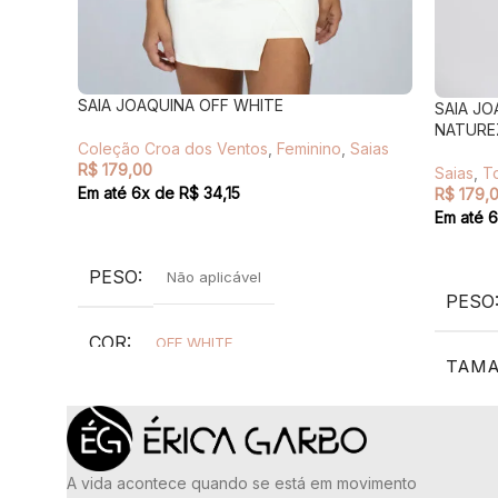
SAIA JOAQUINA OFF WHITE
SAIA J
NATURE
Coleção Croa dos Ventos
,
Feminino
,
Saias
R$
179,00
Saias
,
T
Em até
6
x de
R$
34,15
R$
179,
Em até
6
VER OPÇÕES
VER O
PESO
Não aplicável
PESO
COR
OFF WHITE
TAM
TAMANHO
G
,
M
,
P
TECI
TECIDO
A vida acontece quando se está em movimento
90% po