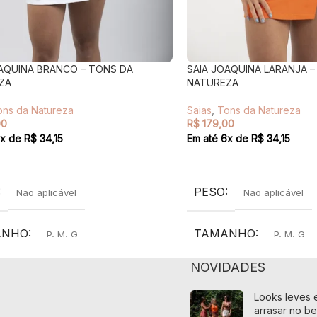
OAQUINA BRANCO – TONS DA
SAIA JOAQUINA LARANJA –
ZA
NATUREZA
ons da Natureza
Saias
,
Tons da Natureza
00
R$
179,00
x de
R$
34,15
Em até
6
x de
R$
34,15
PÇÕES
VER OPÇÕES
PESO
Não aplicável
Não aplicável
ANHO
TAMANHO
P
,
M
,
G
P
,
M
,
G
NOVIDADES
DO
COR
Laranja
,
Vermelho
Looks leves e
arrasar no be
liamida e 10% elastano