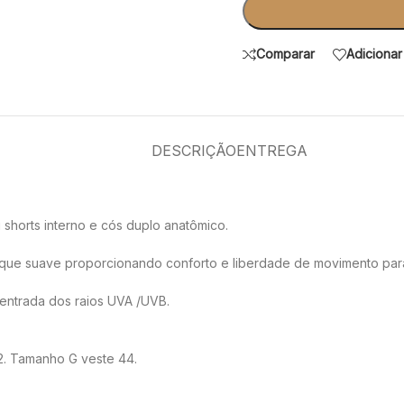
Comparar
Adicionar 
DESCRIÇÃO
ENTREGA
 shorts interno e cós duplo anatômico.
ue suave proporcionando conforto e liberdade de movimento para p
entrada dos raios UVA /UVB.
2. Tamanho G veste 44.