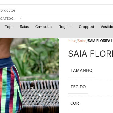
SELECIONE A CATEGORIA
Tops
Saias
Camisetas
Regatas
Cropped
Vestid
Início
/
Saias
/
SAIA FLORIPA
SAIA FLOR
TAMANHO
TECIDO
COR