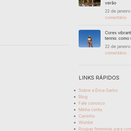
TECIDO
verão
22 de janeir
Branco
90% poliamida e 10% elas
comentário
Cores vibran
tennis: como
22 de janeir
comentário
LINKS RÁPIDOS
Sobre a Érica Garbo
Blog
Fale conosco
Minha conta
Carrinho
Wishlist
Roupas femininas para cor