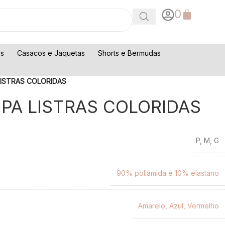
0
os
Casacos e Jaquetas
Shorts e Bermudas
 LISTRAS COLORIDAS
IPA LISTRAS COLORIDAS
P
,
M
,
G
90% poliamida e 10% elastano
Amarelo
,
Azul
,
Vermelho