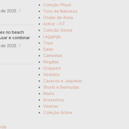
TECIDO
Coleção Plissé
o de 2025
1
Tons da Natureza
tano
90% poliamida e 10% elastano
Ondas de Areia
Active – FIT
Coleção Sense
tes no beach
Leggings
 usar e combinar
Tops
o de 2025
1
Saias
Camisetas
Regatas
Cropped
Vestidos
Casacos e Jaquetas
Shorts e Bermudas
Maiôs
Acessórios
Viseiras
Coleção Active
rida