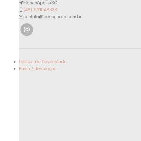
Florianópolis/SC
90% poliamida e 10% elastano
(48) 991048338
COR
contato@ericagarbo.com.br
Política de Privacidade
Envio / devolução