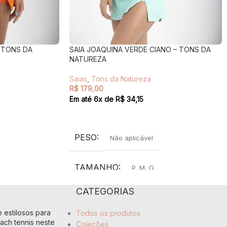
 TONS DA
SAIA JOAQUINA VERDE CIANO – TONS DA
NATUREZA
Saias
,
Tons da Natureza
R$
179,00
Em até
6
x de
R$
34,15
VER OPÇÕES
PESO
Não aplicável
TAMANHO
P
,
M
,
G
CATEGORIAS
COR
Azul
 estilosos para
Todos os produtos
ach tennis neste
Coleções