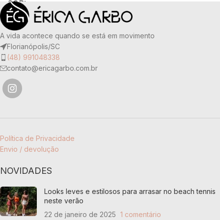
COR
OFF WHITE
COR
MARINHO
TAMANHO
G
,
M
,
P
A vida acontece quando se está em movimento
TECIDO
Florianópolis/SC
(48) 991048338
TECIDO
contato@ericagarbo.com.br
90% poliamida e 10% elastano
90% poliamida e 10% elastano
Política de Privacidade
Envio / devolução
NOVIDADES
Looks leves e estilosos para arrasar no beach tennis
neste verão
22 de janeiro de 2025
1 comentário