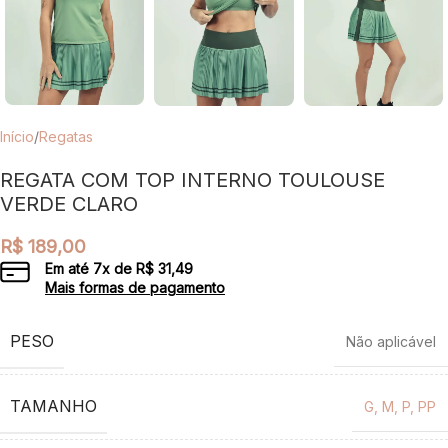
Início
/
Regatas
REGATA COM TOP INTERNO TOULOUSE
VERDE CLARO
R$
189,00
Em até
7
x de
R$
31,49
Mais formas de pagamento
PESO
Não aplicável
TAMANHO
G
,
M
,
P
,
PP