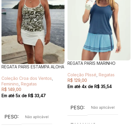
REGATA PARIS MARINHO
REGATA PARIS ESTAMPA ALOHA
Coleção Plissé
,
Regatas
Coleção Croa dos Ventos
,
R$
129,00
Feminino
,
Regatas
Em até
4
x de
R$
35,54
R$
149,00
VER OPÇÕES
Em até
5
x de
R$
33,47
VER OPÇÕES
PESO
Não aplicável
PESO
Não aplicável
TAMANHO
G
,
M
,
P