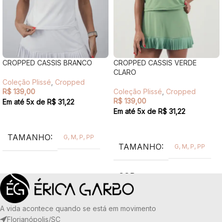
CROPPED CASSIS BRANCO
CROPPED CASSIS VERDE
CLARO
Coleção Plissé
,
Cropped
R$
139,00
Coleção Plissé
,
Cropped
R$
139,00
Em até
5
x de
R$
31,22
Em até
5
x de
R$
31,22
VER OPÇÕES
VER OPÇÕES
TAMANHO
G
,
M
,
P
,
PP
TAMANHO
G
,
M
,
P
,
PP
COR
Verde
TECIDO
A vida acontece quando se está em movimento
Florianópolis/SC