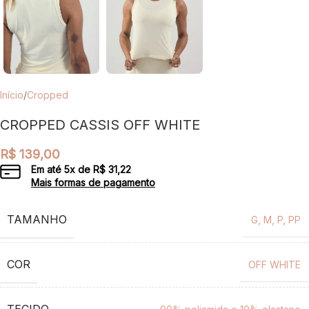
Início
/
Cropped
CROPPED CASSIS OFF WHITE
R$
139,00
Em até
5
x de
R$
31,22
Mais formas de pagamento
TAMANHO
G
,
M
,
P
,
PP
COR
OFF WHITE
TECIDO